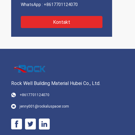
WhatsApp :
+8617701124070
Kontakt
Rock Well Building Material Hubei Co., Ltd.
+8617701124070
jenny001@rockaluspacer.com