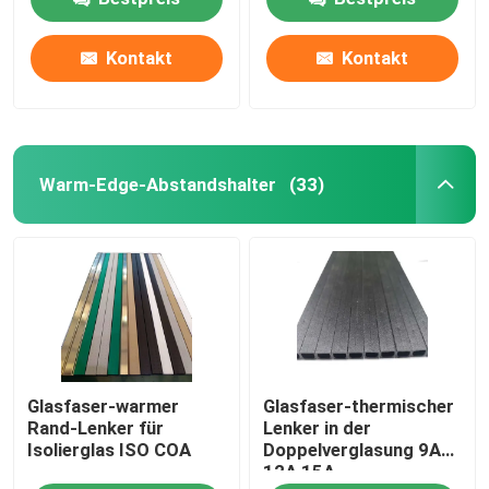
Abstandhalter Schwarz
für Isolierglas-
Einheiten
Kontakt
Kontakt
Warm-Edge-Abstandshalter
(33)
Glasfaser-warmer
Glasfaser-thermischer
Rand-Lenker für
Lenker in der
Isolierglas ISO COA
Doppelverglasung 9A
12A 15A