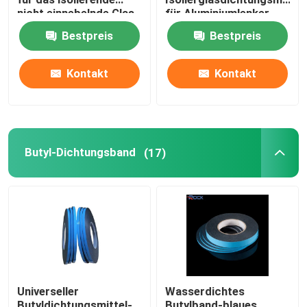
nicht einnebelnde Glas
für Aluminiumlenker
Bestpreis
Bestpreis
Kontakt
Kontakt
Butyl-Dichtungsband
(17)
Universeller
Wasserdichtes
Butyldichtungsmittel-
Butylband-blaues