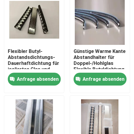
Über uns
Fabrik-Ausflug
Flexibler Butyl-
Günstige Warme Kante
Qualitätskontrolle
Abstandsdichtungs-
Abstandhalter für
Dauerhaftdichtung für
Doppel-/Hohlglas
isoliertes Glas und
Flexible Butyldichtung,
Treten Sie mit uns in Verbindung
Fenstergeräte
6mm 12mm 20mm
Anfrage absenden
Anfrage absenden
Fordern Sie ein Zitat
Aluminiumlenker
Warm-Edge-Abstandshalter