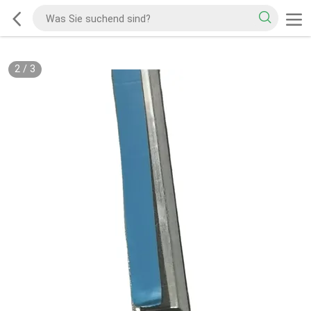
2
/
3