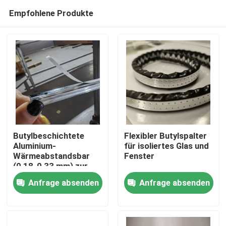
Empfohlene Produkte
Butylbeschichtete
Flexibler Butylspalter
Aluminium-
für isoliertes Glas und
Wärmeabstandsbar
Fenster
Haus
(0,18-0,33 mm) zur
Verklebung von Glas
Anfrage absenden
Anfrage absenden
an
Produkte
Tür-/Fensterrahmen
Videos