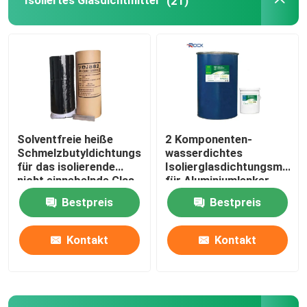
Isoliertes Glasdichtmittel
(21)
Solventfreie heiße
2 Komponenten-
Schmelzbutyldichtungsmittel
wasserdichtes
für das isolierende
Isolierglasdichtungsmittel
nicht einnebelnde Glas
für Aluminiumlenker
Bestpreis
Bestpreis
Kontakt
Kontakt