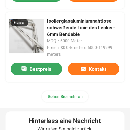
Georgische Stange Windows
Isolierglasaluminiumnahtlose
schweißende Linie des Lenker-
Isoliertes Glasdichtmittel
6mm Bendable
MOQ：6000 Meter
Preis：$0.04/meters 6000-119999
Warm-Edge-Abstandshalter
meters
Bestpreis
Kontakt
Butyl-Dichtungsband
Korkunterlage
Sehen Sie mehr an
Molekularsiebtrockenmittel
Hinterlass eine Nachricht
Eckverbinder aus Kunststoff
Wir rufen Sie bald zurück!