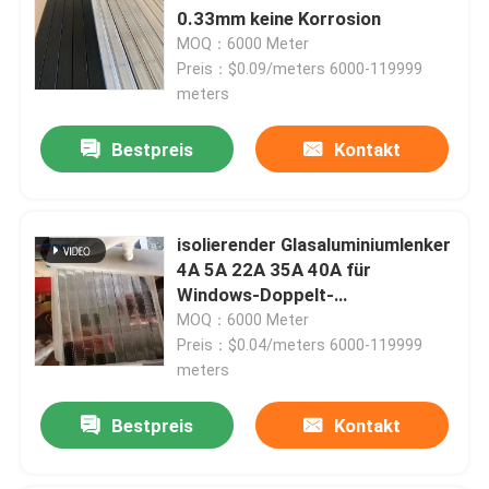
0.33mm keine Korrosion
MOQ：6000 Meter
Preis：$0.09/meters 6000-119999
meters
Bestpreis
Kontakt
isolierender Glasaluminiumlenker
4A 5A 22A 35A 40A für
Windows-Doppelt-
ausgeglichenes Glas
MOQ：6000 Meter
Haus
Preis：$0.04/meters 6000-119999
meters
Produkte
Bestpreis
Kontakt
Videos