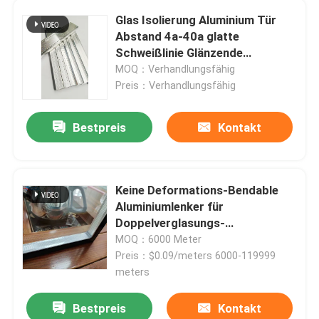
Glas Isolierung Aluminium Tür
Abstand 4a-40a glatte
Über uns
Schweißlinie Glänzende
Oberfläche
MOQ：Verhandlungsfähig
Fabrik-Ausflug
Preis：Verhandlungsfähig
Bestpreis
Kontakt
Qualitätskontrolle
Treten Sie mit uns in Verbindung
Keine Deformations-Bendable
Aluminiumlenker für
Fordern Sie ein Zitat
Doppelverglasungs-
hinaufkletternde Oberfläche
MOQ：6000 Meter
Preis：$0.09/meters 6000-119999
Aluminiumlenker
meters
Bestpreis
Kontakt
Butyl-Abstandshalter