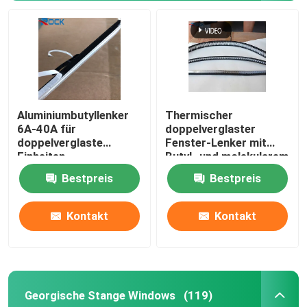
Aluminiumbutyllenker
Thermischer
6A-40A für
doppelverglaster
doppelverglaste
Fenster-Lenker mit
Einheiten
Butyl- und molekularem
Bestpreis
Bestpreis
Kontakt
Kontakt
Georgische Stange Windows
(119)