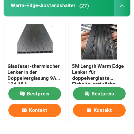
Warm-Edge-Abstandshalter
(27)
Glasfaser-thermischer
5M Length Warm Edge
Lenker in der
Lenker für
Doppelverglasung 9A
doppelverglaste
12A 15A
Einheits-natürliche
Größe
Bestpreis
Bestpreis
Kontakt
Kontakt