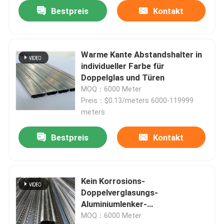
Bestpreis
Kontakt
Warme Kante Abstandshalter in
individueller Farbe für
Doppelglas und Türen
MOQ：6000 Meter
Preis：$0.13/meters 6000-119999
meters
Bestpreis
Kontakt
Kein Korrosions-
Doppelverglasungs-
Aluminiumlenker-
Hochfrequenzschweißen
MOQ：6000 Meter