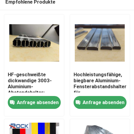
Empfohlene Produkte
HF-geschweißte
Hochleistungsfähige,
dickwandige 3003-
biegbare Aluminium-
Aluminium-
Fensterabstandshalter
Abstandshalter:
für
Haus
Maximale strukturelle
Isolierglaseinheiten
Anfrage absenden
Anfrage absenden
Steifigkeit und
beschlagfreie
Produkte
Zuverlässigkeit für
Premium-IGUs
Videos