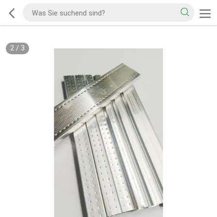
2
/
3