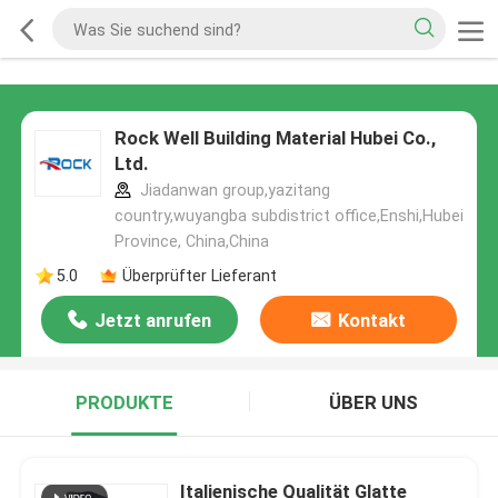
Rock Well Building Material Hubei Co.,
Ltd.
Jiadanwan group,yazitang
country,wuyangba subdistrict office,Enshi,Hubei
Province, China,China
5.0
Überprüfter Lieferant
Jetzt anrufen
Kontakt
PRODUKTE
ÜBER UNS
Italienische Qualität Glatte