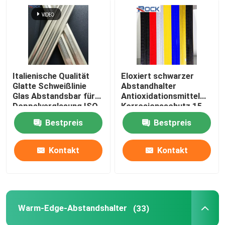
Aluminium-Biegemaschine
Glaszubehör
Italienische Qualität
Eloxiert schwarzer
Glatte Schweißlinie
Abstandhalter
andere Glaszubehör
Glas Abstandsbar für
Antioxidationsmittel
Doppelverglasung ISO
Korrosionsschutz 15-
COA ROHS
20 Jahre Aluminium-
Expansionsnagel
Bestpreis
Bestpreis
Abstandhalter Schwarz
für Isolierglas-
Einheiten
Kontakt
Kontakt
Architekturbuntglas
Warm-Edge-Abstandshalter
(33)