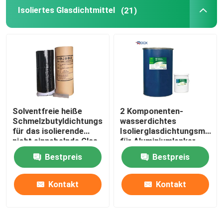
Isoliertes Glasdichtmittel
(21)
Solventfreie heiße
2 Komponenten-
Schmelzbutyldichtungsmittel
wasserdichtes
für das isolierende
Isolierglasdichtungsmittel
nicht einnebelnde Glas
für Aluminiumlenker
Bestpreis
Bestpreis
Kontakt
Kontakt