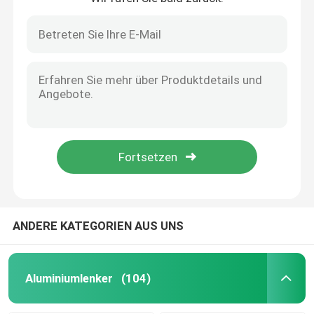
Ig-Glasbefestigungen Anodisierte Fenster Georgian Bar Smart 5*8 mm
Glasbelag Astragal Verglasungsstangen Gold Aluminium 5*8 Oxidation
Butyl-Abstandshalter
Isolierendes Glas UV-Sicherheit Georgian Glazing Bars Goldene Kunststoffblumen Design
Dekorative Blumen zeitgenössische UVgeorgische Stangen-Windows des beweis-Goldupvc
Georgische Stange Windows
Örtlich festgelegter Clip-Edelstahl-gerades Ecken-Verbindungsstück gemeinsam für Bendable Aluminiumlenker
UV-Proof Blumen Innere georgische Stangen für Doppelverglasung Tür Dekoration
Isoliertes Glasdichtmittel
bendable nahtlose schweißende Linie hohles AluminiumGericht der Rückseite 6A für Doppelverglasung panels de Aluminio accesorios
Glanzaluminiumdistanzscheibe des hohen Reinheitsgrades für Glas morden Türfensterzusätze
Butyl-Dichtungsband
Zeolith-Molekularsieb-Adsorbent-Molekularsieb 3a für thermischen Lenker
Korkunterlage
ANDERE KATEGORIEN AUS UNS
Molekularsiebtrockenmittel
Aluminiumlenker
(104)
Eckverbinder aus Kunststoff