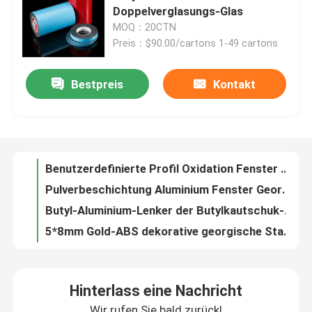
Doppelverglasungs-Glas
MOQ：20CTN
Über uns
Preis：$90.00/cartons 1-49 cartons
Fabrik-Ausflug
Bestpreis
Kontakt
Benutzerdefinierte Profil Oxidation Fenster Georgian Bar Dekoration
Pulverbeschichtung Aluminium Fenster Georgian Bars Dekorationsgeräte
Butyl-Aluminium-Lenker der Butylkautschuk-isolierender Glasdichtungs-Distanzscheiben-12mm
Qualitätskontrolle
5*8mm Gold-ABS dekorative georgische Stangen in glatter Oberfläche Windows
UPVC-Fenster-Aluminiumlenker mit weißem oder schwarzem Butylband
Treten Sie mit uns in Verbindung
7*16mm Windows georgische Stangen-dekorative Hardware-georgische Sprossen
Aluminiumbutyllenker 6A-40A für doppelverglaste Einheiten
Fordern Sie ein Zitat
Schwarzer Gray White Plastic Corner Connector-Schlüssel für Aluminiumlenker
Aluminium-8*18mm Windows georgische Stangen-dekorative Hardware kundengebundene Farbe
Aluminiumlenker
Aluminium-Georgian Style Doppelverglasung für Rahmenlose Akustik-Ig-Einheit Tops
Hinterlass eine Nachricht
Stahlelektroplatten Ersatz Astragalstangen Dekoration für Doppelverglasung Türglas
Warm-Edge-Abstandshalter
Wir rufen Sie bald zurück!