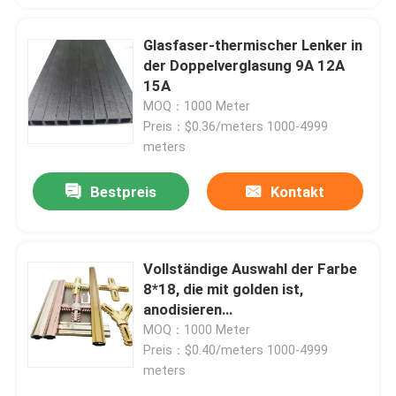
Glasfaser-thermischer Lenker in
der Doppelverglasung 9A 12A
15A
MOQ：1000 Meter
Preis：$0.36/meters 1000-4999
meters
Bestpreis
Kontakt
Vollständige Auswahl der Farbe
8*18, die mit golden ist,
anodisieren
Oberflächenprofilaluminium für
MOQ：1000 Meter
Hardware für Türen und
Preis：$0.40/meters 1000-4999
Aluminiumfenster
meters