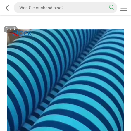
2
/
3