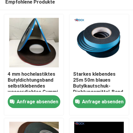
Empfohlene Produkte
4 mm hochelastiktes
Starkes klebendes
Butyldichtungsband
25m 50m blaues
selbstklebendes
Butylkautschuk-
wasserdichtes Gummi
Dichtungsmittel-Band
Haus
für Aluminiumlenker
Anfrage absenden
Anfrage absenden
Produkte
Videos