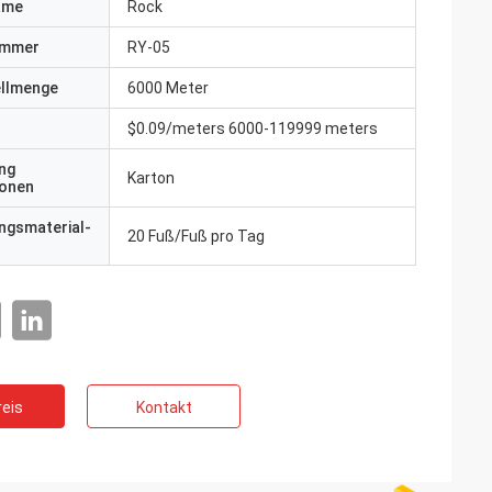
ame
Rock
ummer
RY-05
ellmenge
6000 Meter
$0.09/meters 6000-119999 meters
ng
Karton
ionen
ngsmaterial-
20 Fuß/Fuß pro Tag
eis
Kontakt