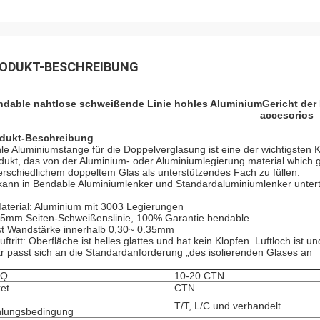
ODUKT-BESCHREIBUNG
ndable nahtlose schweißende Linie hohles AluminiumGericht der 
accesorios
dukt-Beschreibung
le Aluminiumstange für die Doppelverglasung ist eine der wichtigsten K
dukt, das von der Aluminium- oder Aluminiumlegierung material.which 
erschiedlichem doppeltem Glas als unterstützendes Fach zu füllen.
kann in Bendable Aluminiumlenker und Standardaluminiumlenker untert
aterial: Aluminium mit 3003 Legierungen
.5mm Seiten-Schweißenslinie, 100% Garantie bendable.
ist Wandstärke innerhalb 0,30~ 0.35mm
uftritt: Oberfläche ist helles glattes und hat kein Klopfen. Luftloch ist un
Er passt sich an die Standardanforderung „des isolierenden Glases an
Q
10-20 CTN
et
CTN
T/T, L/C und verhandelt
lungsbedingung