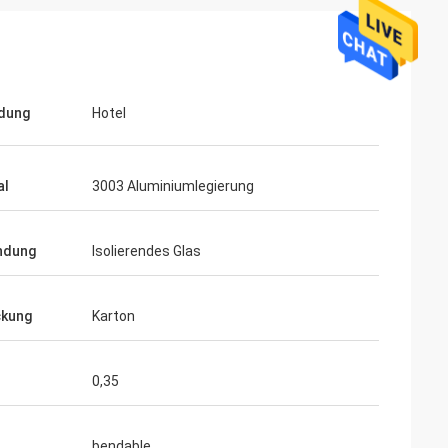
dung
Hotel
al
3003 Aluminiumlegierung
ndung
Isolierendes Glas
ckung
Karton
0,35
bendable