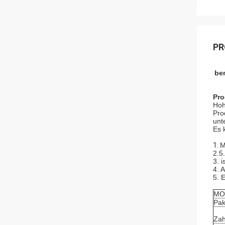
PR
be
Pro
Hoh
Pro
unt
Es 
1.
M
2.5
3. 
4. A
5. 
MO
Pak
Zah