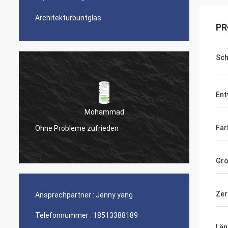
Architekturbuntglas
PR
Sch
Ent
Mohammad
Eric
Far
me zufrieden
Ihr Produkt ist perfekt
Gr
Zer
Ansprechpartner :
Jenny yang
Telefonnummer :
18513388189
Län