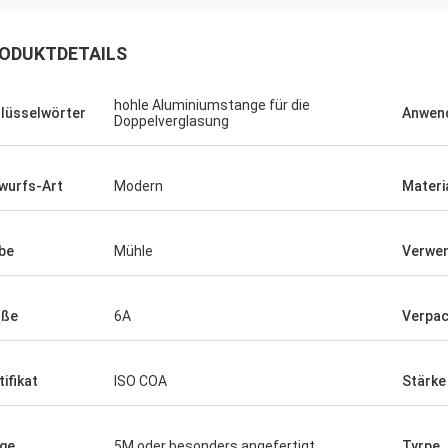
ODUKTDETAILS
hohle Aluminiumstange für die
lüsselwörter
Anwen
Doppelverglasung
wurfs-Art
Modern
Materi
Lalit
Sehr gute Qualität, super, immer sehr
be
Mühle
Verwe
hilfreich.
öße
6A
Verpa
tifikat
ISO COA
Stärke
ge
5M oder besonders angefertigt
Tyrpe