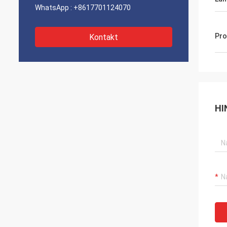
WhatsApp :
+8617701124070
Pr
Kontakt
HI