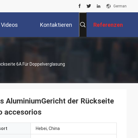
German
Videos
Kontaktieren
Referenzen
Sie Uns
ckseite 6A Für Doppelverglasung
es AluminiumGericht der Rückseite
o accesorios
sort
Hebei, China