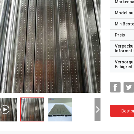
Markenn
Modelln
Min Best
Preis
Verpacku
Informat
Versorgu
Fähigkeit
Bestpr