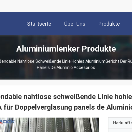
Startseite
Über Uns
Produkte
Aluminiumlenker Produkte
Bendable Nahtlose Schweißende Linie Hohles AluminiumGericht Der Rü
Panels De Aluminio Accesorios
ndable nahtlose schweißende Linie hohl
 für Doppelverglasung panels de Alumini
Herkunft