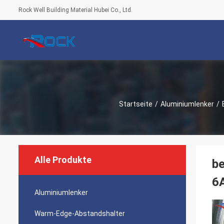
Rock Well Building Material Hubei Co., Ltd.
Startseite
/
Aluminiumlenker
/
Alle Produkte
be
6A
Aluminiumlenker
Warm-Edge-Abstandshalter