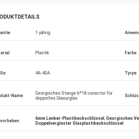
ODUKTDETAILS
antie
1-jährig
Anwen
erial
Plastik
Farbe
Lalit
Eric
öße
4A-40A
Tyrpe
Sehr gute Qualität, supe
dukt ist perfekt
hilfreich.
Georgisches Stange 6*18 conector für
odukt-Name
Schlüs
doppeltes Glasurglas
6mm Lenker-Plastikeckschlüssel
,
Georgisches Ve
vorheben
Doppelverglaster Glasplastikeckschlüssel