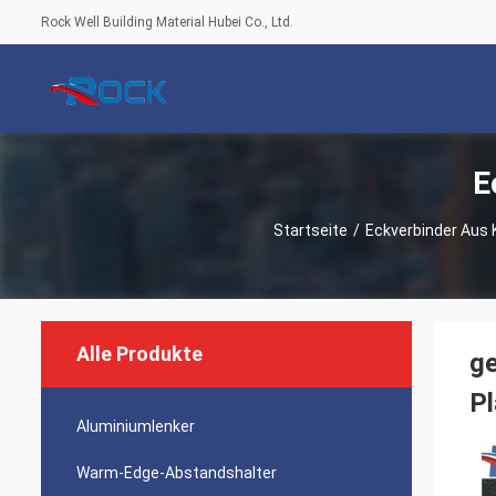
Rock Well Building Material Hubei Co., Ltd.
E
Startseite
/
Eckverbinder Aus 
Alle Produkte
g
Pl
Aluminiumlenker
Warm-Edge-Abstandshalter