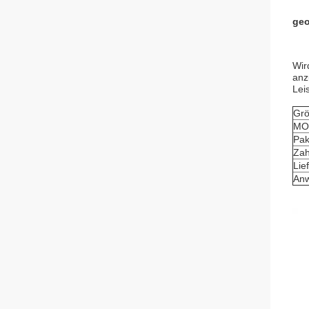
geo
Wir
anz
Lei
Gr
MO
Pak
Zah
Lief
An