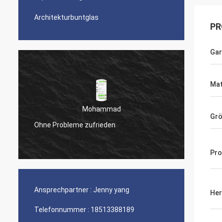
Architekturbuntglas
PR
Gar
Mat
Mohammad
Gr
Ohne Probleme zufrieden
Ihr Pro
Pr
Ansprechpartner :
Jenny yang
Her
Telefonnummer :
18513388189