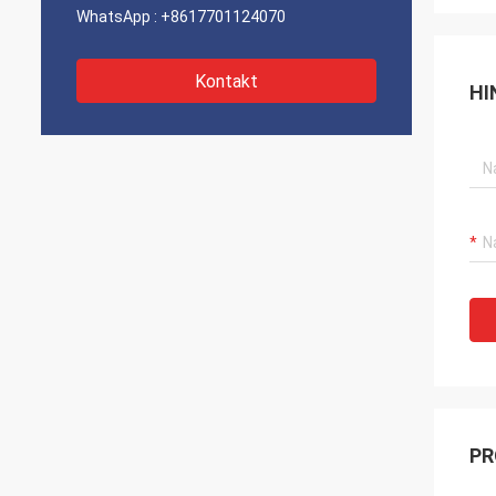
WhatsApp :
+8617701124070
Kontakt
HI
PR