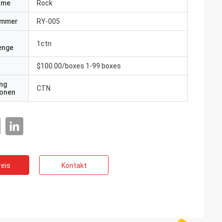
ame
Rock
ummer
RY-005
1ctn
enge
$100.00/boxes 1-99 boxes
ng
CTN
ionen
eis
Kontakt