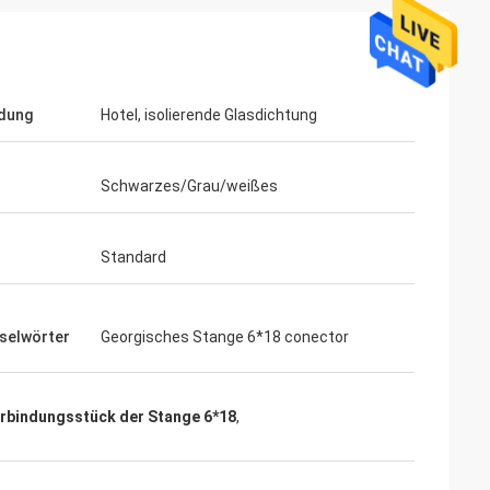
dung
Hotel, isolierende Glasdichtung
Schwarzes/Grau/weißes
Standard
r, immer sehr
selwörter
Georgisches Stange 6*18 conector
rbindungsstück der Stange 6*18
,