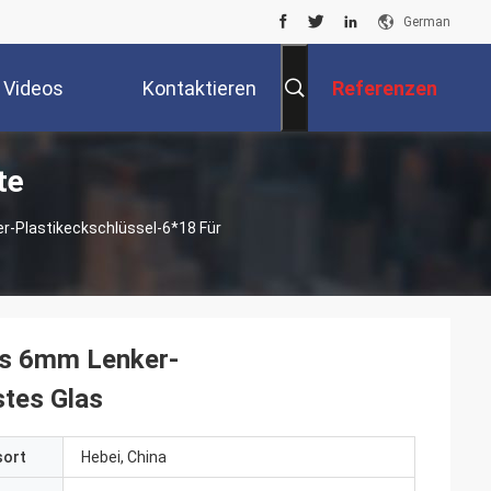
German
Videos
Kontaktieren
Referenzen
te
Sie Uns
-Plastikeckschlüssel-6*18 Für
es 6mm Lenker-
stes Glas
sort
Hebei, China