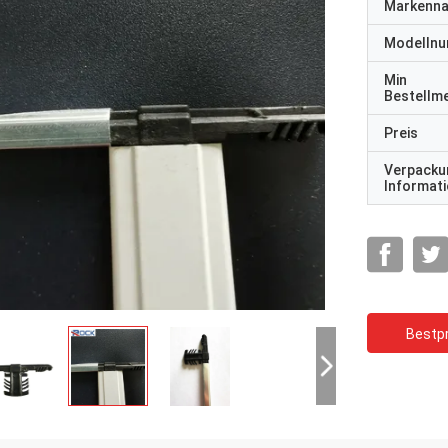
Markenn
Modelln
Min
Bestellm
Preis
Verpacku
Informat
Bestpr