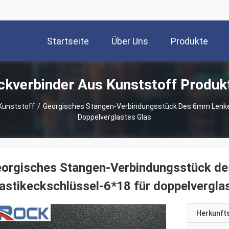
Startseite
Über Uns
Produkte
ckverbinder Aus Kunststoff Produk
Kunststoff
/
Georgisches Stangen-Verbindungsstück Des 6mm Lenker
Doppelverglastes Glas
eorgisches Stangen-Verbindungsstück d
astikeckschlüssel-6*18 für doppelvergla
Herkunft