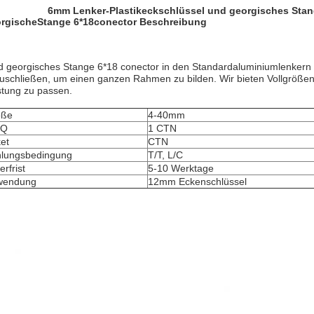
6mm Lenker-Plastikeckschlüssel und georgisches Stang
rgischeStange
6
*18conector
Beschreibung
d georgisches Stange 6*18 conector in den Standardaluminiumlenkern
uschließen, um einen ganzen Rahmen zu bilden. Wir bieten Vollgrößen
stung zu passen.
öße
4-40mm
Q
1 CTN
et
CTN
lungsbedingung
T/T, L/C
erfrist
5-10 Werktage
wendung
12mm Eckenschlüssel