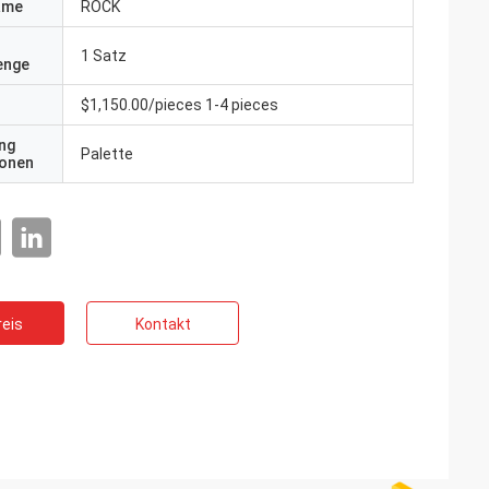
ame
ROCK
1 Satz
enge
$1,150.00/pieces 1-4 pieces
ng
Palette
ionen
eis
Kontakt