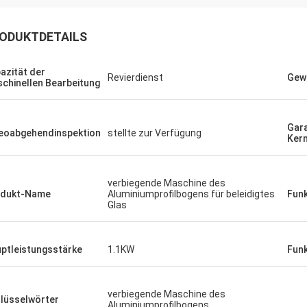
ODUKTDETAILS
azität der
Revierdienst
Gewi
chinellen Bearbeitung
Gara
eoabgehendinspektion
stellte zur Verfügung
Ker
Lalit
hr gute Qualität, super, immer sehr
freich.
verbiegende Maschine des
odukt-Name
Aluminiumprofilbogens für beleidigtes
Fun
Glas
ptleistungsstärke
1.1KW
Fun
verbiegende Maschine des
lüsselwörter
Aluminiumprofilbogens