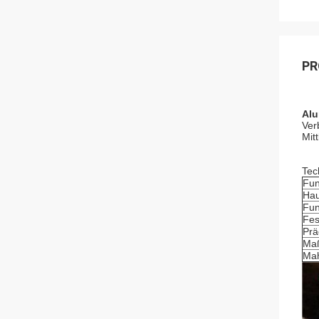
PR
Alu
Ver
Mit
Tec
Fun
Hau
Fun
Fes
Pr
Ma
Mah