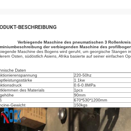
ODUKT-BESCHREIBUNG
Verbiegende Maschine des pneumatischen 3 Rollenkreisa
miniumbeschreibung der verbiegenden Maschine des profilboge
biegende Maschine des Bogens wird geruht, um georgische Stangen in 
tlerem Osten, südöstlich Asiens, Afrika basierte auf seiner einfachen Op
hnische Daten
ktionierenspannung
220-50hz
ptleistungsstärke
1.1kw
ktionsdruck
0.6-0.8MPa
tklemmen des Materials
1pcs
ägehöhe
90mm
ß
670*530*1200mm
cine-Gewicht
150kgs