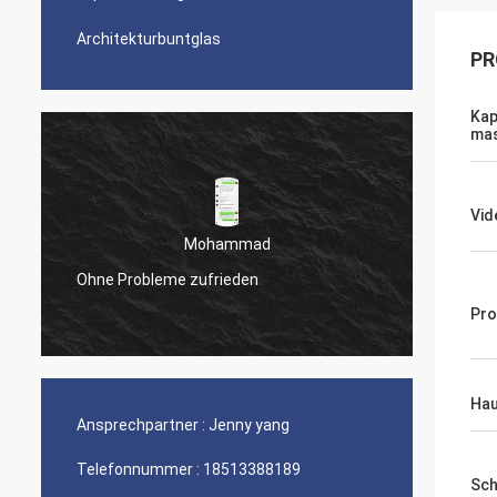
Architekturbuntglas
PR
Kap
mas
Vid
Eric
Se
Ihr Produkt ist perfekt
hil
Pr
Hau
Ansprechpartner :
Jenny yang
Telefonnummer :
18513388189
Sch