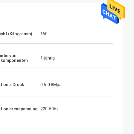
cht (Kilogramm)
150
ntie von
1-jährig
nkomponenten
ktions-Druck
0.6-0.8Mpa
ktionierenspannung
220-50hz