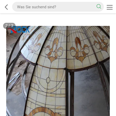
2
/
3