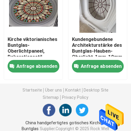
Georgische Stange Windows
Isoliertes Glasdichtmittel
Kirche viktorianisches
Kundengebundene
Buntglas-
Architekturstärke des
Oberlichtpaneel,
Buntglas-Hauben-
Warm-Edge-Abstandshalter
Dekorationsstil,
Oberlicht-1mm-19mm
Oberlichtglas
Anfrage absenden
Anfrage absenden
Butyl-Dichtungsband
Korkunterlage
Startseite
Über uns
Kontakt
Desktop Site
Sitemap
Privacy Policy
Molekularsiebtrockenmittel
China handgefertigtes gotisches Kirchen-
Eckverbinder aus Kunststoff
Buntglas
Supplier.Copyright © 2025 Rock Well