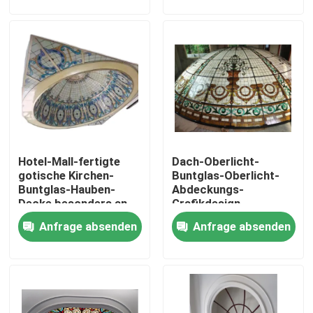
Über uns
Fabrik-Ausflug
Qualitätskontrolle
Hotel-Mall-fertigte
Dach-Oberlicht-
Treten Sie mit uns in Verbindung
gotische Kirchen-
Buntglas-Oberlicht-
Buntglas-Hauben-
Abdeckungs-
Decke besonders an
Grafikdesign-
Fordern Sie ein Zitat
Buntglas-Decke
Anfrage absenden
Anfrage absenden
Aluminiumlenker
Butyl-Abstandshalter