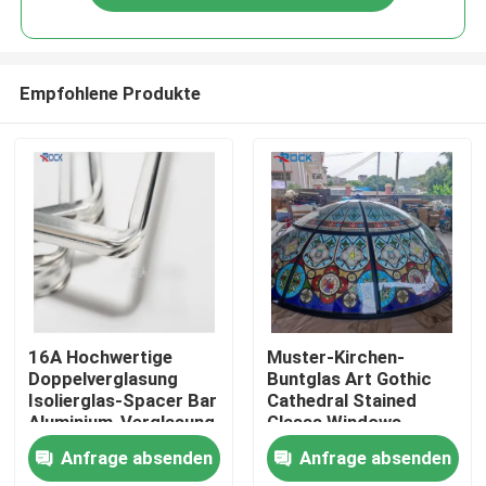
Empfohlene Produkte
Haus
16A Hochwertige
Muster-Kirchen-
Doppelverglasung
Buntglas Art Gothic
Isolierglas-Spacer Bar
Cathedral Stained
Produkte
Aluminium-Verglasung
Glasss Windows
Spacer Bars für
kundenspezifisches
Anfrage absenden
Anfrage absenden
Hohlfenster & Tür
Videos