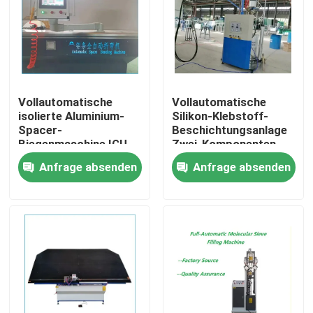
Vollautomatische
Vollautomatische
isolierte Aluminium-
Silikon-Klebstoff-
Spacer-
Beschichtungsanlage
Biegenmaschine IGU-
Zwei-Komponenten-
Maschine
Dichtungsmittel-
Anfrage absenden
Anfrage absenden
Beschichtungsmaschine
Vollpneumatische
Maschine
Haus
Produkte
Videos