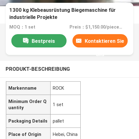
1300 kg Klebeausrüstung Biegemaschine für
industrielle Projekte
MOQ：1 set
Preis：$1,150.00/pieces 1-4 pieces
Bestpreis
Kontaktieren Sie
uns
PRODUKT-BESCHREIBUNG
Markenname
ROCK
Minimum Order Q
1 set
uantity
Packaging Details
pallet
Place of Origin
Hebei, China