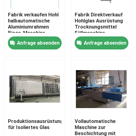
Fabrik verkaufen Hohl
Fabrik Direktverkauf
Über uns
halbautomatische
Hohlglas Ausrüstung
Aluminiumrahmen
Trocknungsmittel
Biege-Maschine
Füllmaschine
Fabrik-Ausflug
isolierte Glasmaschine
Isolierglasmaschine
Anfrage absenden
Anfrage absenden
Qualitätskontrolle
Treten Sie mit uns in Verbindung
Fordern Sie ein Zitat
Aluminiumlenker
Produktionsausrüstung
Vollautomatische
für Isoliertes Glas
Maschine zur
Warm-Edge-Abstandshalter
Beschichtung mit