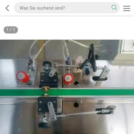
1
/
1