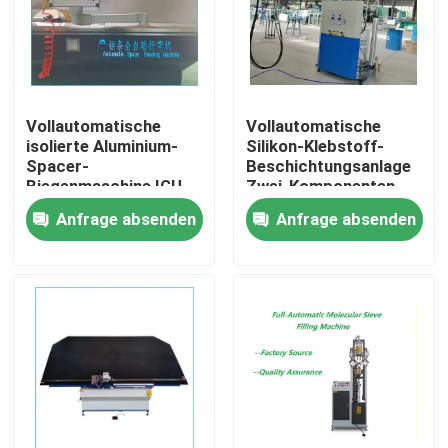
Vollautomatische
Vollautomatische
isolierte Aluminium-
Silikon-Klebstoff-
Spacer-
Beschichtungsanlage
Biegenmaschine IGU-
Zwei-Komponenten-
Maschine
Dichtungsmittel-
Anfrage absenden
Anfrage absenden
Beschichtungsmaschine
Vollpneumatische
Maschine
Haus
Produkte
Videos