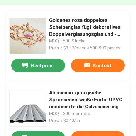
Goldenes rosa doppeltes
Scheibenglas fügt dekoratives
Doppelverglasungsglas und -
fenster der Blumen ein
MOQ：500 Stücke
Preis：$3.82/pieces 500-999 pieces
Bestpreis
Kontakt
Aluminium-georgische
Sprossenen-weiße Farbe UPVC
anodisierte die Galvanisierung
MOQ：300 memters
Preis：$0.40/m