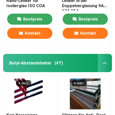
Rand-Lenker für
Lenker in der
Isolierglas ISO COA
Doppelverglasung 9A
12A 15A
Bestpreis
Bestpreis
Kontakt
Kontakt
Butyl-Abstandshalter
(47)
Kein Korrosions-
Glänzen Sie Anti- Rost