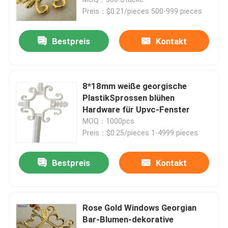
Preis：$0.21/pieces 500-999 pieces
Bestpreis
Kontakt
8*18mm weiße georgische
PlastikSprossen blühen
Hardware für Upvc-Fenster
MOQ：1000pcs
Preis：$0.25/pieces 1-4999 pieces
Haus
Bestpreis
Kontakt
Produkte
Rose Gold Windows Georgian
Bar-Blumen-dekorative
Videos