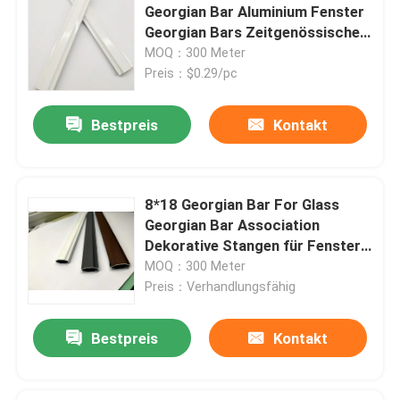
Georgian Bar Aluminium Fenster
Georgian Bars Zeitgenössischer
Butyl-Abstandshalter
Stil
MOQ：300 Meter
Preis：$0.29/pc
Georgische Stange Windows
Bestpreis
Kontakt
Isoliertes Glasdichtmittel
8*18 Georgian Bar For Glass
Butyl-Dichtungsband
Georgian Bar Association
Dekorative Stangen für Fenster
in versiegelter Einheit
MOQ：300 Meter
Korkunterlage
Preis：Verhandlungsfähig
Molekularsiebtrockenmittel
Bestpreis
Kontakt
Eckverbinder aus Kunststoff