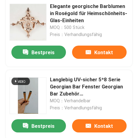
Elegante georgische Barblumen
in Roségold für Heimschönheits-
Aluminium-Biegemaschine
Glas-Einheiten
MOQ：500 Stück
Glaszubehör
Preis：Verhandlungsfähig
Bestpreis
Kontakt
andere Glaszubehör
Expansionsnagel
Langlebig UV-sicher 5*8 Serie
Georgian Bar Fenster Georgian
Architekturbuntglas
Bar Zubehör
Wasserbeschichtung
MOQ：Verhandelbar
Preis：Verhandlungsfähig
Bestpreis
Kontakt