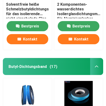
Solventfreie heiße
2 Komponenten-
Schmelzbutyldichtungsmittel
wasserdichtes
für das isolierende
Isolierglasdichtungsmittel
nicht einnebelnde Glas
für Aluminiumlenker
Bestpreis
Bestpreis
Kontakt
Kontakt
Butyl-Dichtungsband
(17)