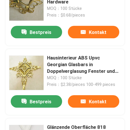
Hardware
MOQ：100 Stücke
Preis：$0.68/pieces
Über uns
Bestpreis
Kontakt
Fabrik-Ausflug
Qualitätskontrolle
Hausinterieur ABS Upvc
Georgian Glasbars in
Doppelverglasung Fenster und
Treten Sie mit uns in Verbindung
Tür
MOQ：100 Stücke
Preis：$2.38/pieces 100-499 pieces
Fordern Sie ein Zitat
Bestpreis
Kontakt
Aluminiumlenker
Warm-Edge-Abstandshalter
Glänzende Oberfläche 818